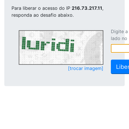
Para liberar o acesso
do IP
216.73.217.11
,
responda ao desafio abaixo.
Digite 
lado no
[trocar imagem]