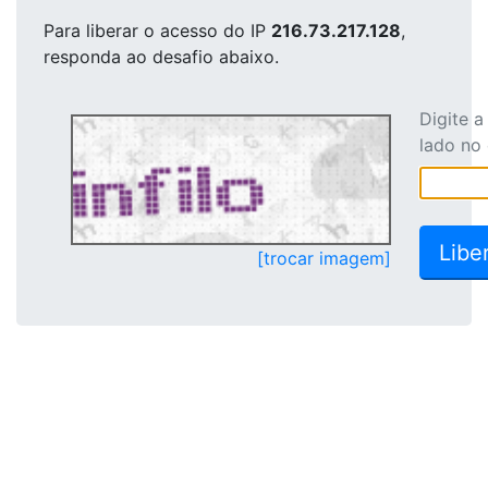
Para liberar o acesso
do IP
216.73.217.128
,
responda ao desafio abaixo.
Digite 
lado no
[trocar imagem]