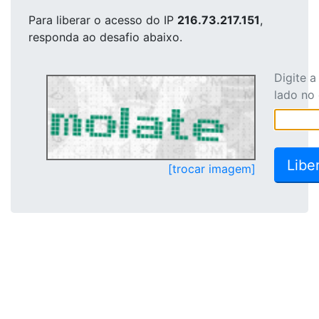
Para liberar o acesso
do IP
216.73.217.151
,
responda ao desafio abaixo.
Digite 
lado no
[trocar imagem]